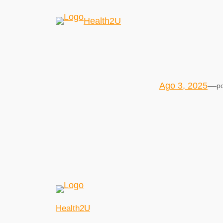
Health2U
Ago 3, 2025
—
p
Health2U