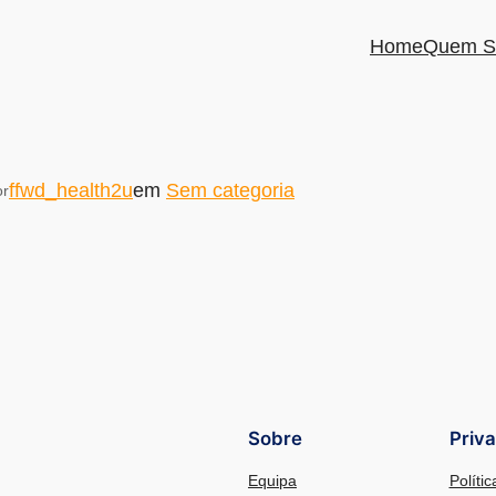
Home
Quem S
ffwd_health2u
em
Sem categoria
or
Sobre
Priv
Equipa
Políti