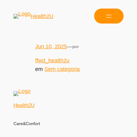
Health2U
Jun 10, 2025
—
por
ffwd_health2u
em
Sem categoria
Health2U
Care&Confort