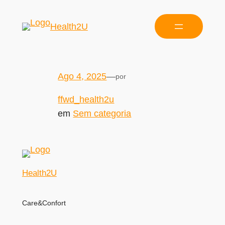
Health2U
Ago 4, 2025
—
por
ffwd_health2u
em
Sem categoria
Health2U
Care&Confort