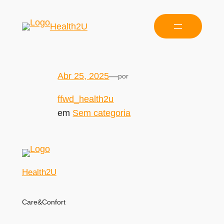
Health2U
Abr 25, 2025
—
por
ffwd_health2u
em
Sem categoria
Health2U
Care&Confort