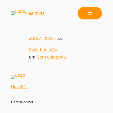
Health2U
Jul 27, 2025
—
por
ffwd_health2u
em
Sem categoria
Health2U
Care&Confort