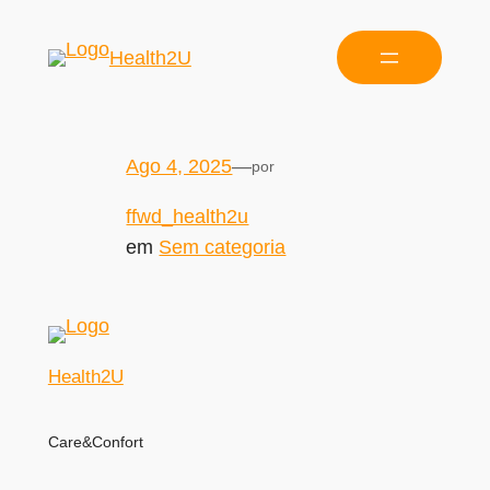
Health2U
Ago 4, 2025
—
por
ffwd_health2u
em
Sem categoria
Health2U
Care&Confort