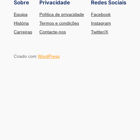
Sobre
Privacidade
Redes Sociais
Equipa
Política de privacidade
Facebook
História
Termos e condições
Instagram
Carreiras
Contacte-nos
Twitter/X
Criado com
WordPress