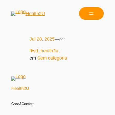
Health2U
Jul 28, 2025
—
por
ffwd_health2u
em
Sem categoria
Health2U
Care&Confort