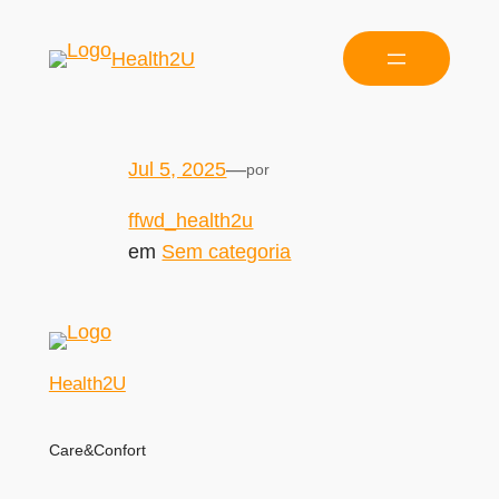
Health2U
Jul 5, 2025
—
por
ffwd_health2u
em
Sem categoria
Health2U
Care&Confort