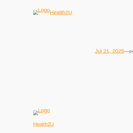
Health2U
Jul 21, 2025
—
p
Health2U