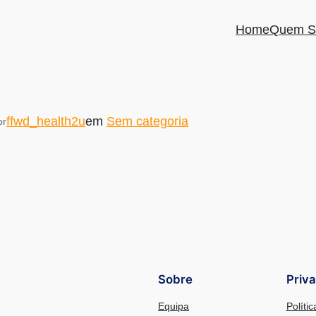
Home
Quem S
ffwd_health2u
em
Sem categoria
or
Sobre
Priv
Equipa
Políti