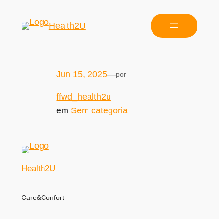
Health2U
Jun 15, 2025
—
por
ffwd_health2u
em
Sem categoria
Health2U
Care&Confort