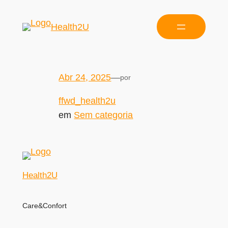
Health2U
Abr 24, 2025
—
por
ffwd_health2u
em
Sem categoria
Health2U
Care&Confort