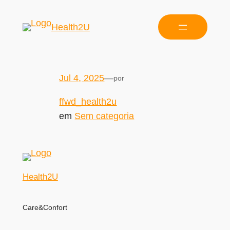
Health2U
Jul 4, 2025
—
por
ffwd_health2u
em
Sem categoria
Health2U
Care&Confort