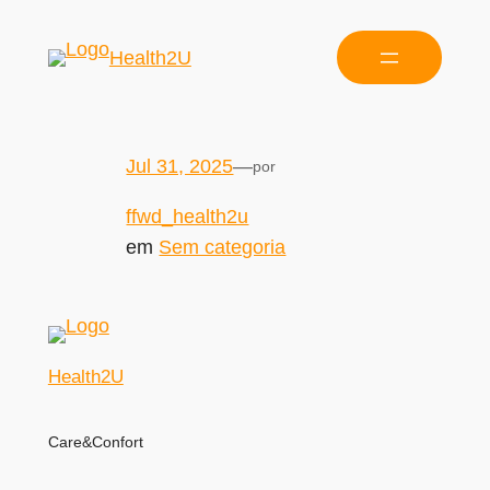
Health2U
Jul 31, 2025
—
por
ffwd_health2u
em
Sem categoria
Health2U
Care&Confort