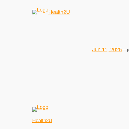
Health2U
Jun 11, 2025
—
p
Health2U