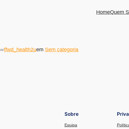
Home
Quem S
ffwd_health2u
em
Sem categoria
or
Sobre
Priv
Equipa
Políti