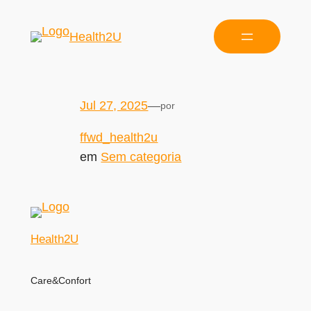
Health2U
Jul 27, 2025
—
por
ffwd_health2u
em
Sem categoria
Health2U
Care&Confort