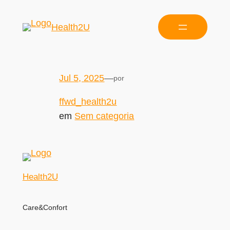
Health2U
Jul 5, 2025
—
por
ffwd_health2u
em
Sem categoria
Health2U
Care&Confort