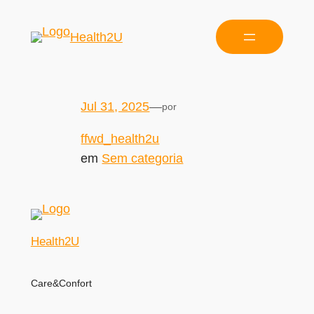
Health2U
Jul 31, 2025
—
por
ffwd_health2u
em
Sem categoria
Health2U
Care&Confort