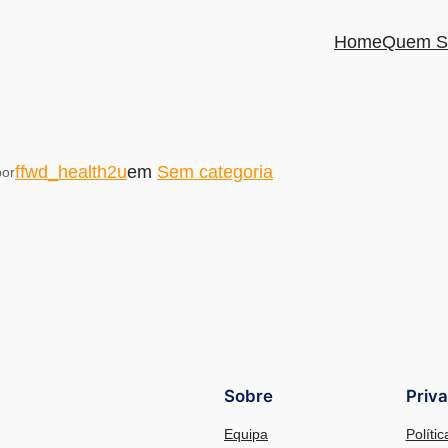
Home
Quem S
ffwd_health2u
em
Sem categoria
por
Sobre
Priv
Equipa
Políti