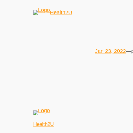
Health2U
Jan 23, 2022
—
Health2U