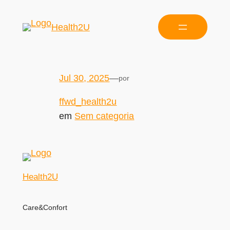
Health2U
Jul 30, 2025
—
por
ffwd_health2u
em
Sem categoria
Health2U
Care&Confort