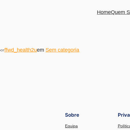
Home
Quem S
ffwd_health2u
em
Sem categoria
por
Sobre
Priv
Equipa
Políti