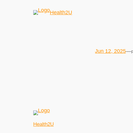
Health2U
Jun 12, 2025
—
Health2U