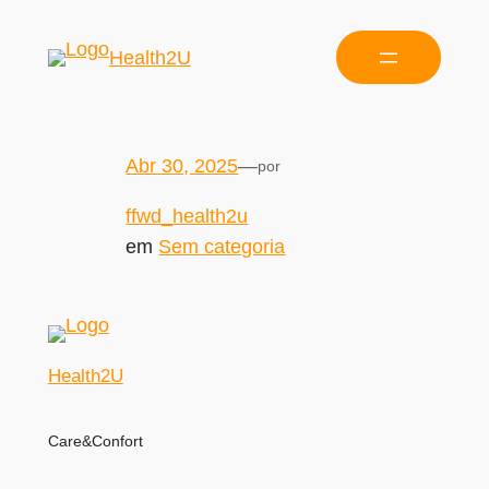
Health2U
Abr 30, 2025
—
por
ffwd_health2u
em
Sem categoria
Health2U
Care&Confort