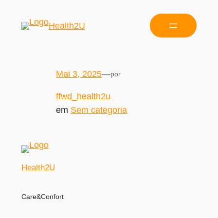
Health2U
Mai 3, 2025
—
por
ffwd_health2u
em
Sem categoria
Health2U
Care&Confort