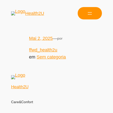
Health2U
Mai 2, 2025
—
por
ffwd_health2u
em
Sem categoria
Health2U
Care&Confort