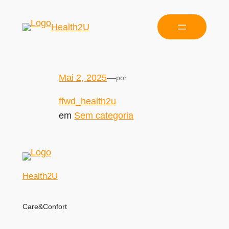
Health2U
Mai 2, 2025
—
por
ffwd_health2u
em
Sem categoria
Health2U
Care&Confort