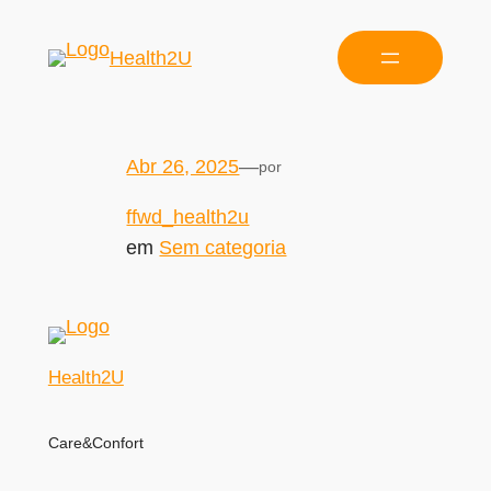
Health2U
Abr 26, 2025
—
por
ffwd_health2u
em
Sem categoria
Health2U
Care&Confort