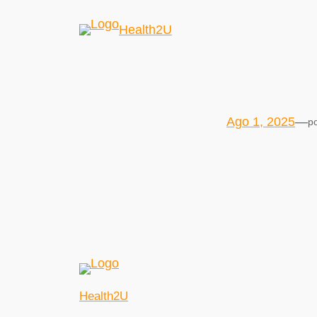
Health2U
Ago 1, 2025
—
p
Health2U