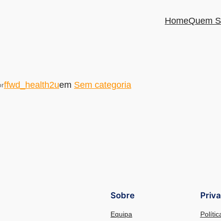
Home
Quem S
ffwd_health2u
em
Sem categoria
or
Sobre
Priv
Equipa
Políti