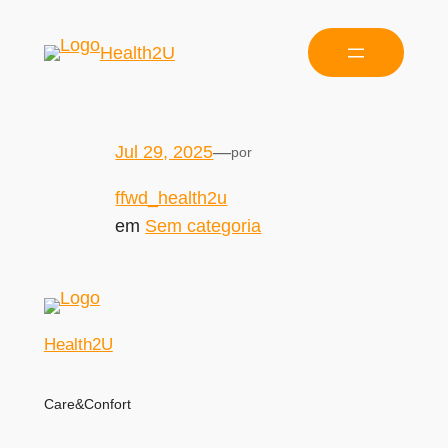
Health2U
Jul 29, 2025
—
por
ffwd_health2u
em
Sem categoria
Health2U
Care&Confort