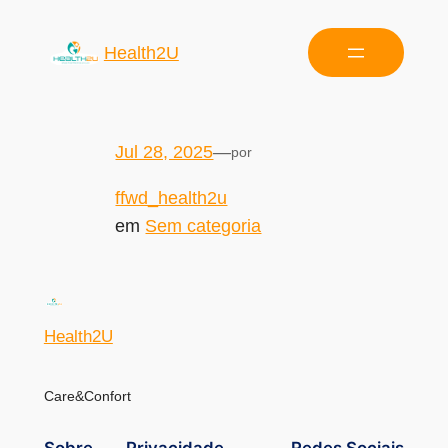
Health2U
Jul 28, 2025
—
por
ffwd_health2u
em
Sem categoria
Health2U
Care&Confort