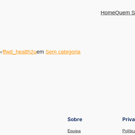
Home
Quem S
ffwd_health2u
em
Sem categoria
or
Sobre
Priv
Equipa
Políti