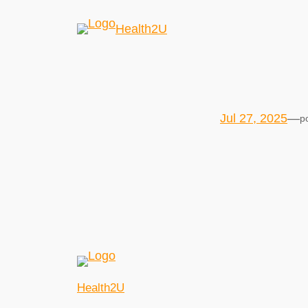
Health2U
Jul 27, 2025
—
p
Health2U