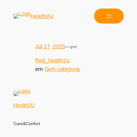
Health2U
Jul 17, 2025
—
por
ffwd_health2u
em
Sem categoria
Health2U
Care&Confort