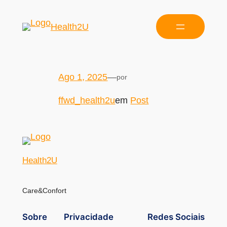
Health2U
Ago 1, 2025
—
por
ffwd_health2u
em
Post
Health2U
Care&Confort
Sobre
Privacidade
Redes Sociais