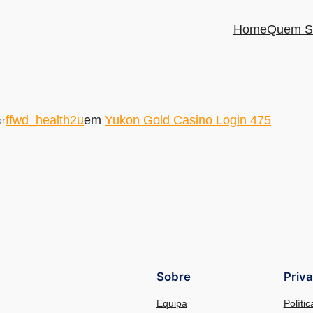
Home
Quem S
ffwd_health2u
em
Yukon Gold Casino Login 475
or
Sobre
Priv
Equipa
Políti