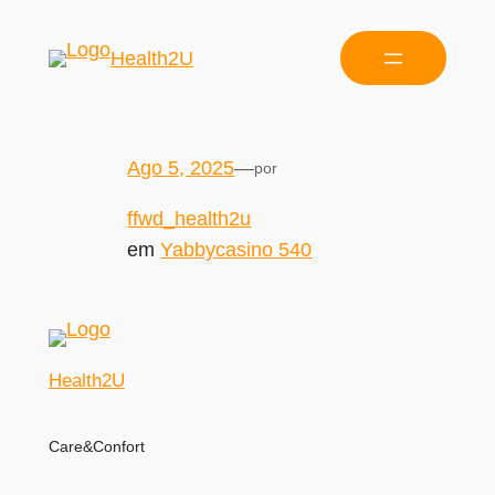
Health2U
Ago 5, 2025
—
por
ffwd_health2u
em
Yabbycasino 540
Health2U
Care&Confort