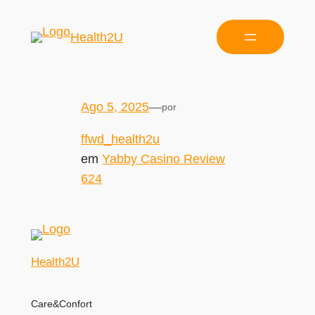
Health2U
Ago 5, 2025
—
por
ffwd_health2u
em
Yabby Casino Review
624
Health2U
Care&Confort