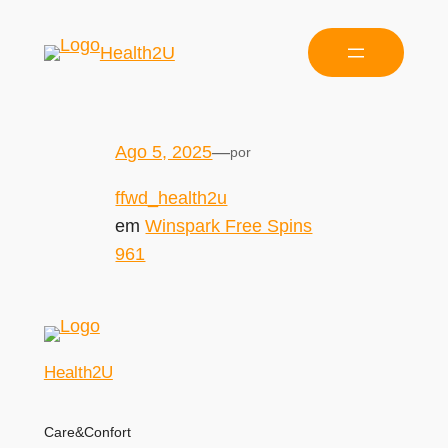
Health2U
Ago 5, 2025
—
por
ffwd_health2u
em
Winspark Free Spins
961
Health2U
Care&Confort