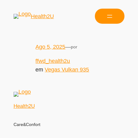
Health2U
Ago 5, 2025
—
por
ffwd_health2u
em
Vegas Vulkan 935
Health2U
Care&Confort