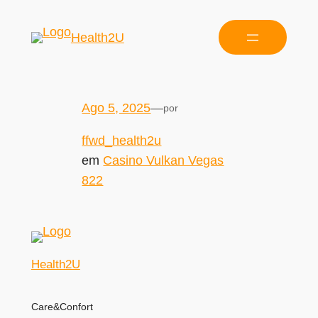
Health2U
Ago 5, 2025
—
por
ffwd_health2u
em
Casino Vulkan Vegas
822
Health2U
Care&Confort