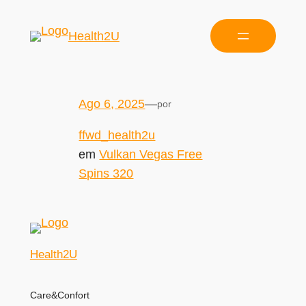
Health2U
Ago 6, 2025
—
por
ffwd_health2u
em
Vulkan Vegas Free
Spins 320
Health2U
Care&Confort