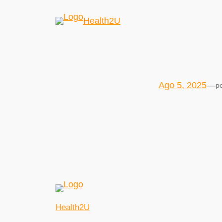
Health2U
Ago 5, 2025
—
p
Health2U