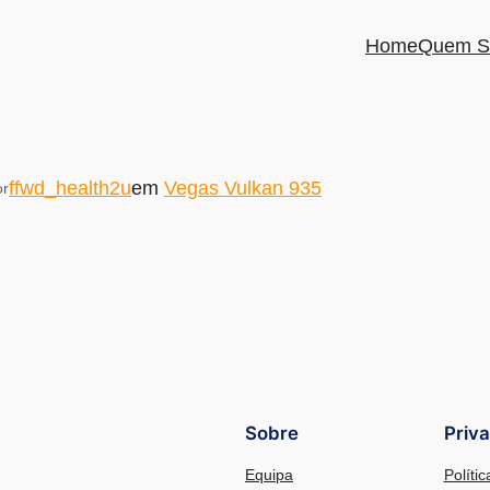
Home
Quem S
ffwd_health2u
em
Vegas Vulkan 935
or
Sobre
Priv
Equipa
Políti