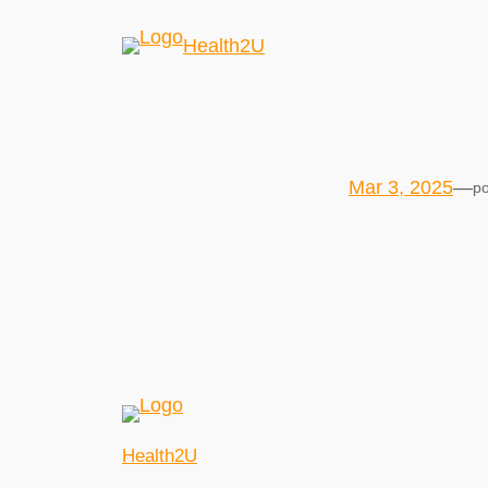
Health2U
Mar 3, 2025
—
po
Health2U