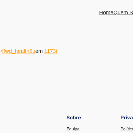
Home
Quem S
ffwd_health2u
em
1173i
r
Sobre
Priv
Equipa
Políti