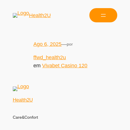
Health2U
Ago 6, 2025
—
por
ffwd_health2u
em
Vivabet Casino 120
Health2U
Care&Confort