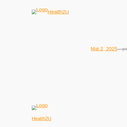
Health2U
Mai 2, 2025
—
po
Health2U