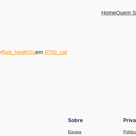
Home
Quem S
ffwd_health2u
em
9700_sat
r
Sobre
Priv
Equipa
Políti