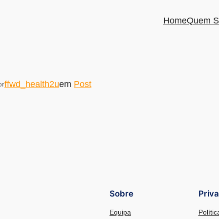
Home
Quem S
ffwd_health2u
em
Post
or
Sobre
Priv
Equipa
Políti