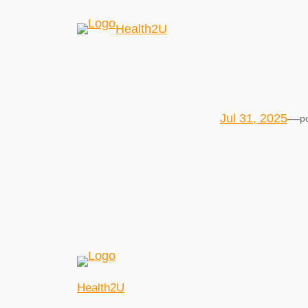
Health2U
Jul 31, 2025
—
p
Health2U