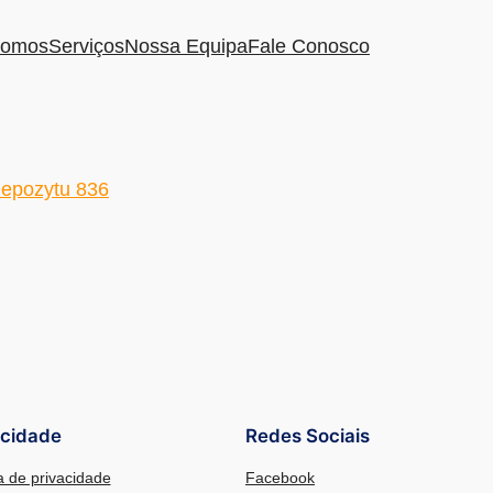
omos
Serviços
Nossa Equipa
Fale Conosco
epozytu 836
acidade
Redes Sociais
ca de privacidade
Facebook