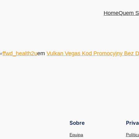
Home
Quem S
ffwd_health2u
em
Vulkan Vegas Kod Promocyjny Bez D
or
Sobre
Priv
Equipa
Políti