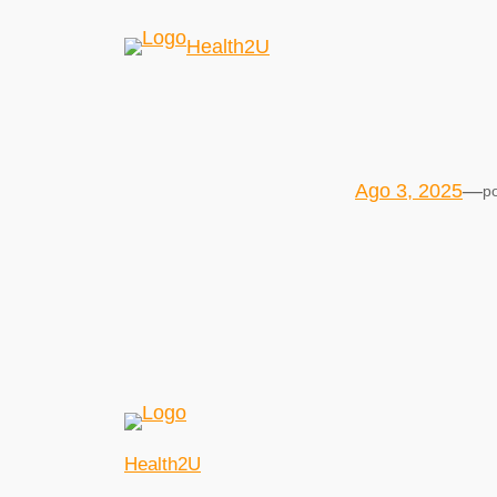
Health2U
Ago 3, 2025
—
p
Health2U