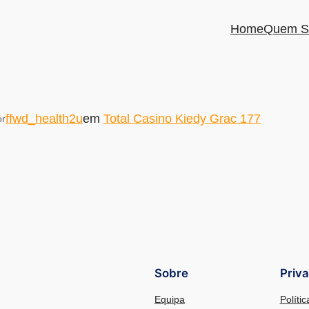
Home
Quem S
ffwd_health2u
em
Total Casino Kiedy Grac 177
or
Sobre
Priv
Equipa
Políti