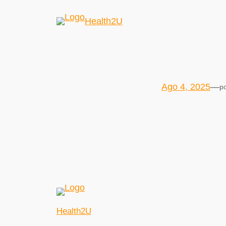
Health2U
Ago 4, 2025
—
p
Health2U