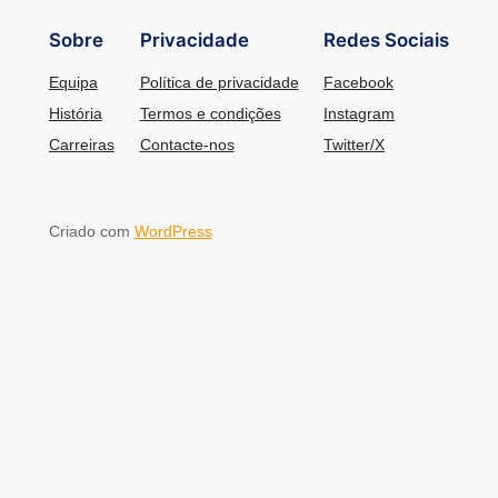
Sobre
Privacidade
Redes Sociais
Equipa
Política de privacidade
Facebook
História
Termos e condições
Instagram
Carreiras
Contacte-nos
Twitter/X
Criado com
WordPress