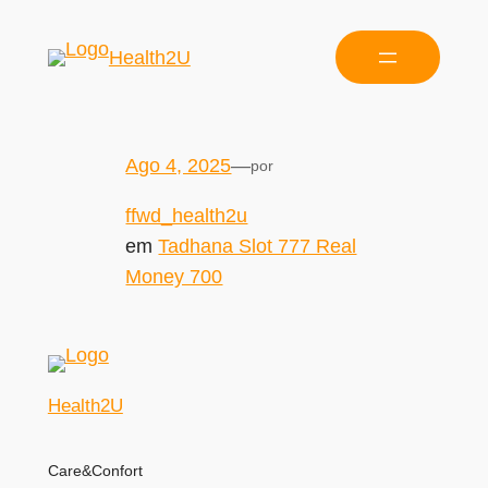
Health2U
Ago 4, 2025
—
por
ffwd_health2u
em
Tadhana Slot 777 Real
Money 700
Health2U
Care&Confort