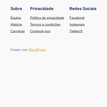
Sobre
Privacidade
Redes Sociais
Equipa
Política de privacidade
Facebook
História
Termos e condições
Instagram
Carreiras
Contacte-nos
Twitter/X
Criado com
WordPress