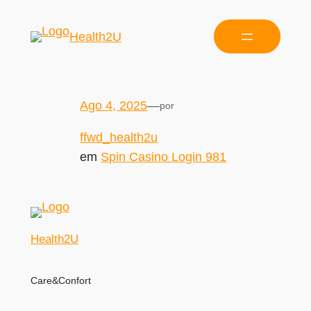
Health2U
Ago 4, 2025
—
por
ffwd_health2u
em
Spin Casino Login 981
Health2U
Care&Confort